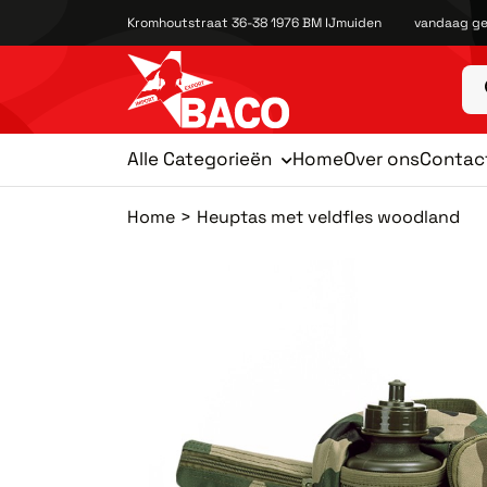
Kromhoutstraat 36-38 1976 BM IJmuiden
vandaag ge
Alle Categorieën
Home
Over ons
Contac
Home
Heuptas met veldfles woodland