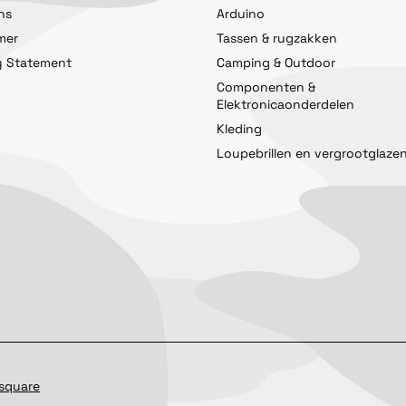
ns
Arduino
imer
Tassen & rugzakken
y Statement
Camping & Outdoor
Componenten &
Elektronicaonderdelen
Kleding
Loupebrillen en vergrootglaze
square