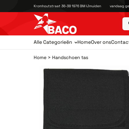
Kromhoutstraat 36-38 1976 BM IJmuiden
vandaag ge
Alle Categorieën
Home
Over ons
Contac
Home
Handschoen tas