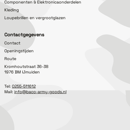
Componenten & Elektronicaonderdelen
Kleding
Loupebrillen en vergrootglazen
Contactgegevens
Contact
Openingstijden
Route
Kromhoutstraat 36-38
1976 BM IJmuiden
Tel:
0255-511612
Mail:
info@baco-army-goods.nl