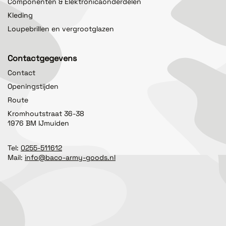
Componenten & Elektronicaonderdelen
Kleding
Loupebrillen en vergrootglazen
Contactgegevens
Contact
Openingstijden
Route
Kromhoutstraat 36-38
1976 BM IJmuiden
Tel:
0255-511612
Mail:
info@baco-army-goods.nl