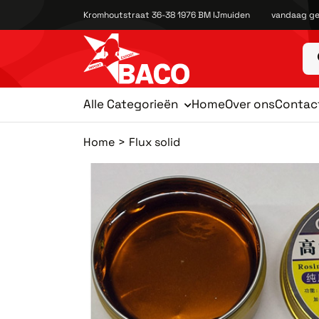
Kromhoutstraat 36-38 1976 BM IJmuiden
vandaag ge
Alle Categorieën
Home
Over ons
Contac
Home
Flux solid