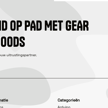
ID OP PAD MET GEAR
GOODS
ouw uitrustingspartner.
matie
Categorieën
ns
Arduino