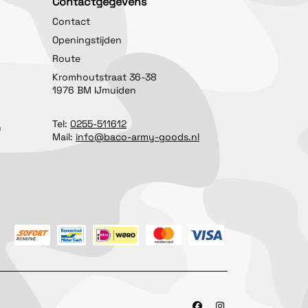
Contactgegevens
Contact
Openingstijden
Route
Kromhoutstraat 36-38
1976 BM IJmuiden
Tel:
0255-511612
n
Mail:
info@baco-army-goods.nl