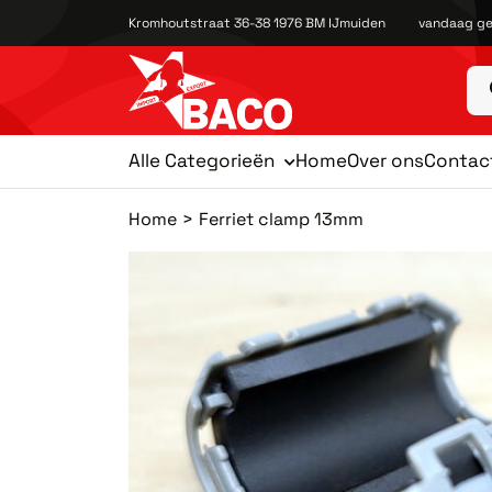
Kromhoutstraat 36-38 1976 BM IJmuiden
vandaag ge
Alle Categorieën
Home
Over ons
Contac
Home
Ferriet clamp 13mm