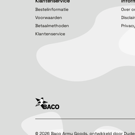
Klantenservice
Infor
Bestelinformatie
Over o
Voorwaarden
Discla
Betaalmethoden
Privac
Klantenservice
©
2026
Baco Army Goods, ontwikkeld door
Dude