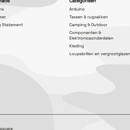
matie
Categorieën
ns
Arduino
imer
Tassen & rugzakken
y Statement
Camping & Outdoor
Componenten &
Elektronicaonderdelen
Kleding
Loupebrillen en vergrootglaze
square