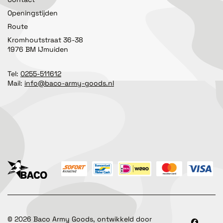
Openingstijden
Route
Kromhoutstraat 36-38
1976 BM IJmuiden
Tel:
0255-511612
Mail:
info@baco-army-goods.nl
©
2026
Baco Army Goods, ontwikkeld door