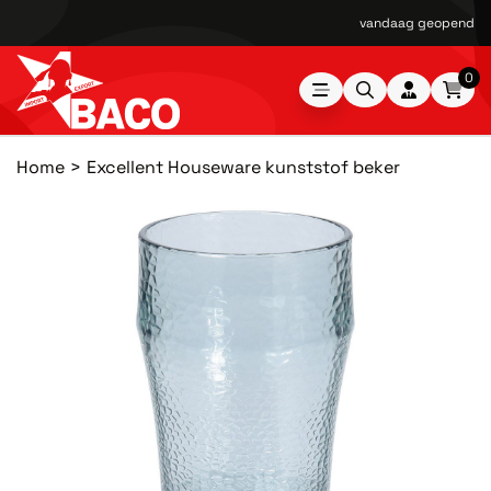
vandaag geopend van
0
Home
Excellent Houseware kunststof beker