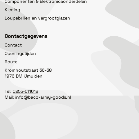
Componenten & Elektronicaonderdelen
Kleding
Loupebrillen en vergrootglazen
Contactgegevens
Contact
Openingstijden
Route
Kromhoutstraat 36-38
1976 BM IJmuiden
Tel:
0255-511612
Mail:
info@baco-army-goods.nl