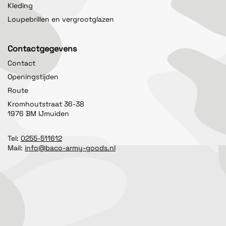
Kleding
Loupebrillen en vergrootglazen
Contactgegevens
Contact
Openingstijden
Route
Kromhoutstraat 36-38
1976 BM IJmuiden
Tel:
0255-511612
Mail:
info@baco-army-goods.nl