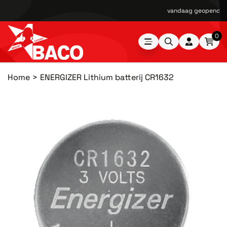
vandaag geopend van
0
Home
ENERGIZER Lithium batterij CR1632