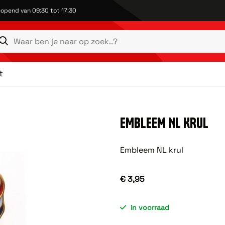
opend van 09:30 tot 17:30
t
EMBLEEM NL KRUL
Embleem NL krul
€ 3,95
in voorraad