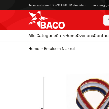
Kromhoutstraat 36-38 1976 BM IJmuiden
vandaag ge
Alle Categorieën
Home
Over ons
Contac
Home
Embleem NL krul