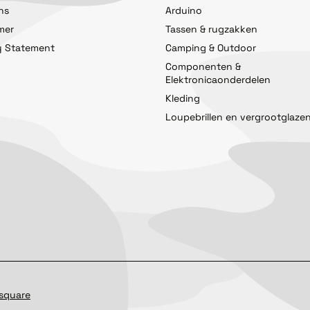
ns
Arduino
imer
Tassen & rugzakken
y Statement
Camping & Outdoor
Componenten &
Elektronicaonderdelen
Kleding
Loupebrillen en vergrootglaze
square