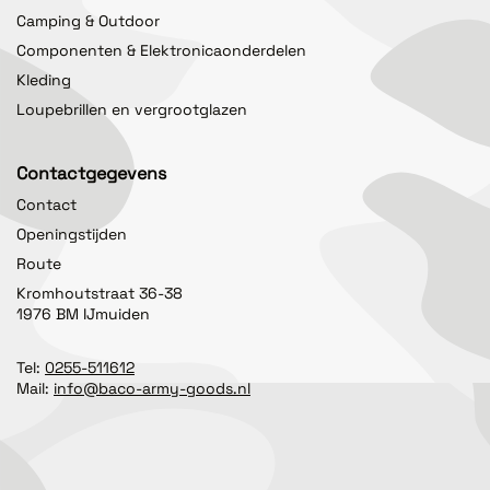
Camping & Outdoor
Componenten & Elektronicaonderdelen
Kleding
Loupebrillen en vergrootglazen
Contactgegevens
Contact
Openingstijden
Route
Kromhoutstraat 36-38
1976 BM IJmuiden
Tel:
0255-511612
Mail:
info@baco-army-goods.nl