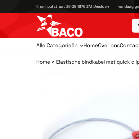
Kromhoutstraat 36-38 1976 BM IJmuiden
vandaag ge
Alle Categorieën
Home
Over ons
Contac
Home
Elastische bindkabel met quick cli