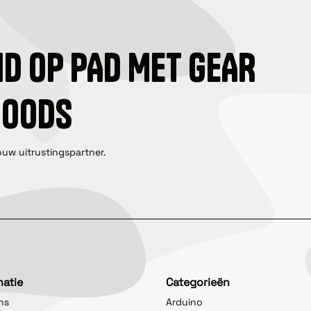
ID OP PAD MET GEAR
GOODS
ouw uitrustingspartner.
matie
Categorieën
ns
Arduino