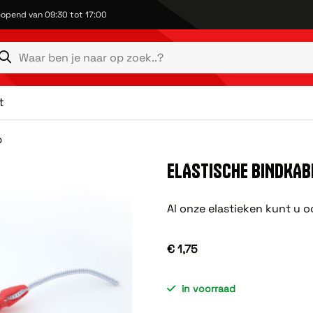
opend van 09:30 tot 17:00
t
p
ELASTISCHE BINDKABE
Al onze elastieken kunt u o
€ 1,75
in voorraad