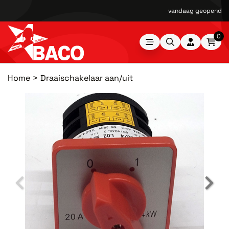
vandaag geopend van
0
Home
Draaischakelaar aan/uit