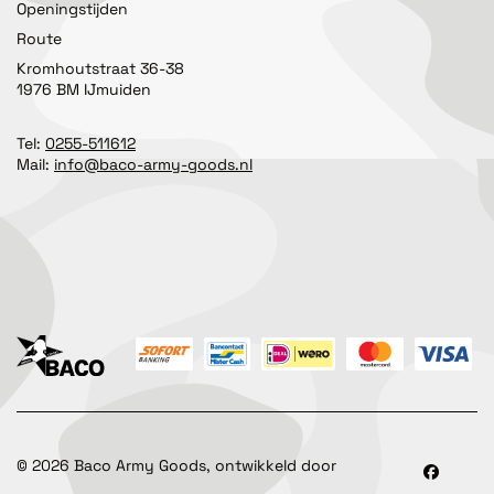
Openingstijden
Route
Kromhoutstraat 36-38
1976 BM IJmuiden
Tel:
0255-511612
Mail:
info@baco-army-goods.nl
©
2026
Baco Army Goods, ontwikkeld door