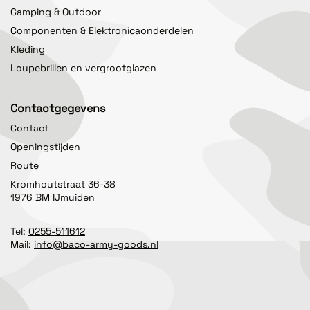
Camping & Outdoor
Componenten & Elektronicaonderdelen
Kleding
Loupebrillen en vergrootglazen
Contactgegevens
Contact
Openingstijden
Route
Kromhoutstraat 36-38
1976 BM IJmuiden
Tel:
0255-511612
Mail:
info@baco-army-goods.nl