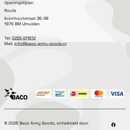
Openingstijden
Route
Kromhoutstraat 36-38
1976 BM IJmuiden
Tel:
0255-511612
Mail:
info@baco-army-goods.nl
©
2026
Baco Army Goods, ontwikkeld door