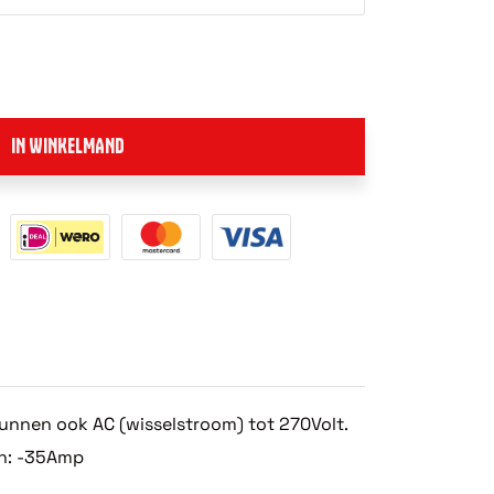
IN WINKELMAND
unnen ook AC (wisselstroom) tot 270Volt.
en: -35Amp