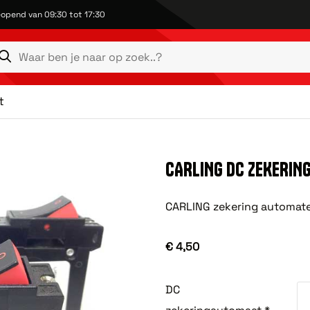
opend van 09:30 tot 17:30
t
CARLING DC ZEKERIN
CARLING zekering automat
€ 4,50
DC