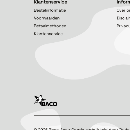
Klantenservice
Infor
Bestelinformatie
Over o
Voorwaarden
Discla
Betaalmethoden
Privac
Klantenservice
©
2026
Baco Army Goods, ontwikkeld door
Dude