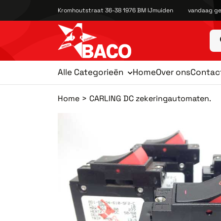
Kromhoutstraat 36-38 1976 BM IJmuiden
vandaag ge
Alle Categorieën
Home
Over ons
Contac
Home
CARLING DC zekeringautomaten.