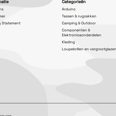
matie
Categorieën
ns
Arduino
imer
Tassen & rugzakken
y Statement
Camping & Outdoor
Componenten &
Elektronicaonderdelen
Kleding
Loupebrillen en vergrootglaze
square