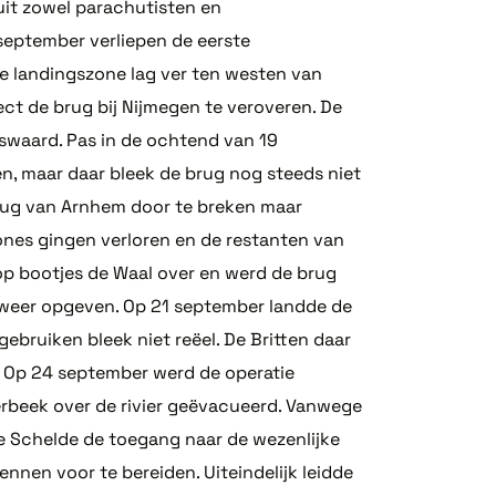
 uit zowel parachutisten en
september verliepen de eerste
e landingszone lag ver ten westen van
ect de brug bij Nijmegen te veroveren. De
swaard. Pas in de ochtend van 19
n, maar daar bleek de brug nog steeds niet
 brug van Arnhem door te breken maar
nes gingen verloren en de restanten van
op bootjes de Waal over en werd de brug
g weer opgeven. Op 21 september landde de
ebruiken bleek niet reëel. De Britten daar
. Op 24 september werd de operatie
rbeek over de rivier geëvacueerd. Vanwege
e Schelde de toegang naar de wezenlijke
nen voor te bereiden. Uiteindelijk leidde