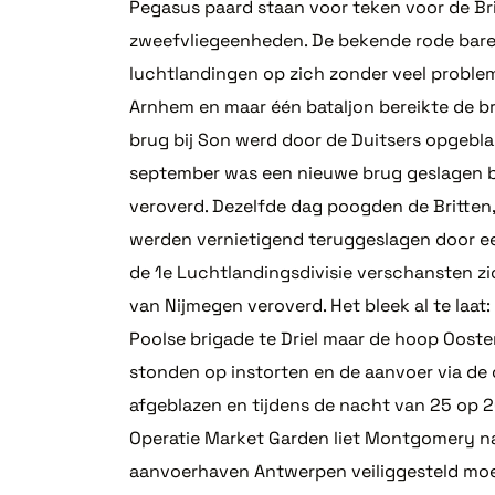
Pegasus paard staan voor teken voor de Brit
zweefvliegeenheden. De bekende rode baret
luchtlandingen op zich zonder veel problem
Arnhem en maar één bataljon bereikte de br
brug bij Son werd door de Duitsers opgebla
september was een nieuwe brug geslagen bij
veroverd. Dezelfde dag poogden de Britten,
werden vernietigend teruggeslagen door ee
de 1e Luchtlandingsdivisie verschansten z
van Nijmegen veroverd. Het bleek al te laa
Poolse brigade te Driel maar de hoop Ooster
stonden op instorten en de aanvoer via de 
afgeblazen en tijdens de nacht van 25 op 
Operatie Market Garden liet Montgomery na
aanvoerhaven Antwerpen veiliggesteld moest