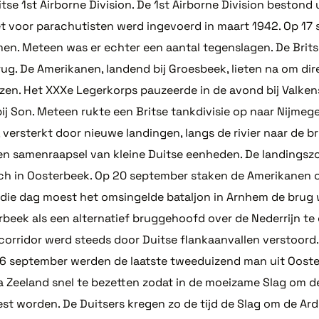
se 1st Airborne Division. De 1st Airborne Division bestond
 voor parachutisten werd ingevoerd in maart 1942. Op 17 
en. Meteen was er echter een aantal tegenslagen. De Brits
ug. De Amerikanen, landend bij Groesbeek, lieten na om dir
zen. Het XXXe Legerkorps pauzeerde in de avond bij Valken
 Son. Meteen rukte een Britse tankdivisie op naar Nijmege
 versterkt door nieuwe landingen, langs de rivier naar de
n samenraapsel van kleine Duitse eenheden. De landingszo
ich in Oosterbeek. Op 20 september staken de Amerikanen 
t: die dag moest het omsingelde bataljon in Arnhem de bru
beek als een alternatief bruggehoofd over de Nederrijn te g
corridor werd steeds door Duitse flankaanvallen verstoord
26 september werden de laatste tweeduizend man uit Ooste
 Zeeland snel te bezetten zodat in de moeizame Slag om d
 worden. De Duitsers kregen zo de tijd de Slag om de Arden