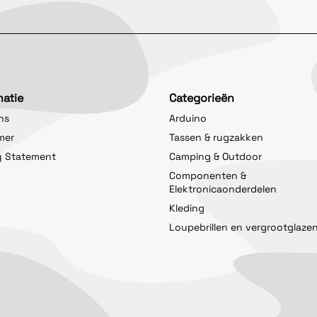
matie
Categorieën
ns
Arduino
imer
Tassen & rugzakken
y Statement
Camping & Outdoor
Componenten &
Elektronicaonderdelen
Kleding
Loupebrillen en vergrootglaze