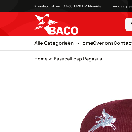
Kromhoutstraat 36-38 1976 BM IJmuiden
vandaag ge
Alle Categorieën
Home
Over ons
Contac
Home
Baseball cap Pegasus