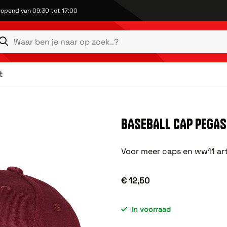
opend van 09:30 tot 17:00
t
BASEBALL CAP PEGA
Voor meer caps en ww11 art
€ 12,50
in voorraad