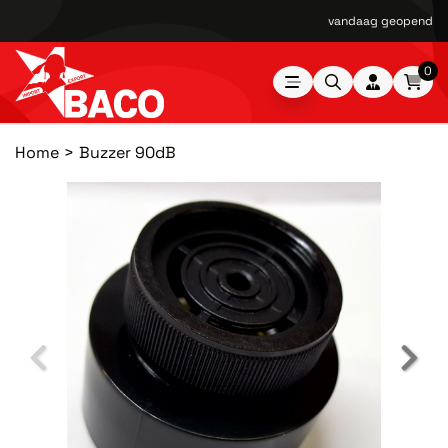
vandaag geopend van
0
Home
Buzzer 90dB