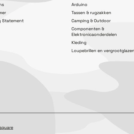
ns
Arduino
imer
Tassen & rugzakken
y Statement
Camping & Outdoor
Componenten &
Elektronicaonderdelen
Kleding
Loupebrillen en vergrootglaze
square