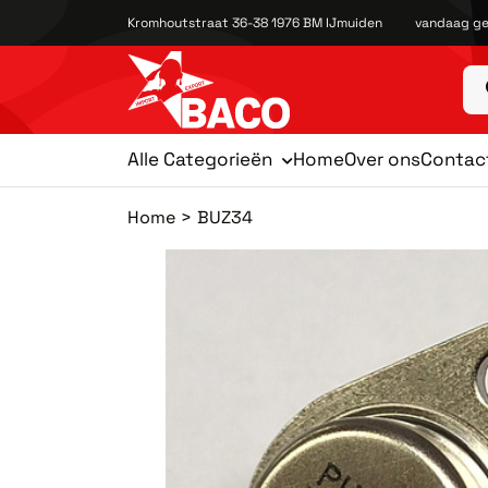
Kromhoutstraat 36-38 1976 BM IJmuiden
vandaag ge
Alle Categorieën
Home
Over ons
Contac
Home
BUZ34