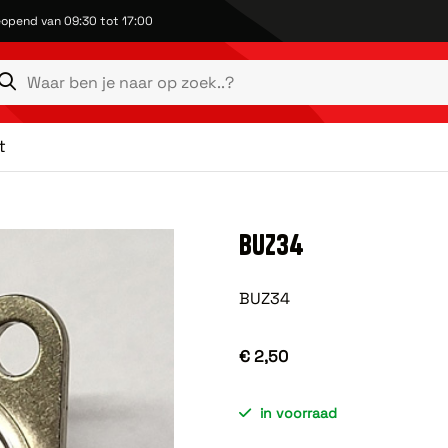
opend van 09:30 tot 17:00
t
BUZ34
BUZ34
€ 2,50
in voorraad