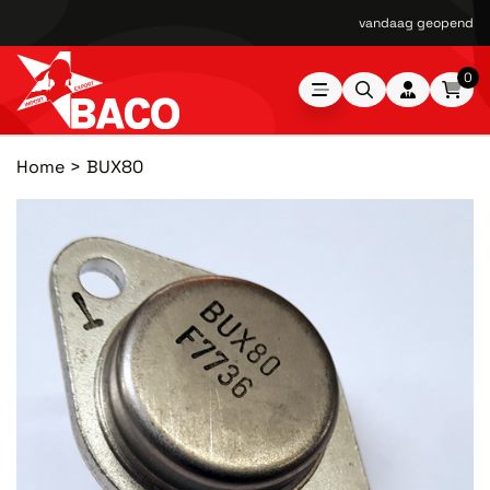
vandaag geopend van
0
Home
BUX80