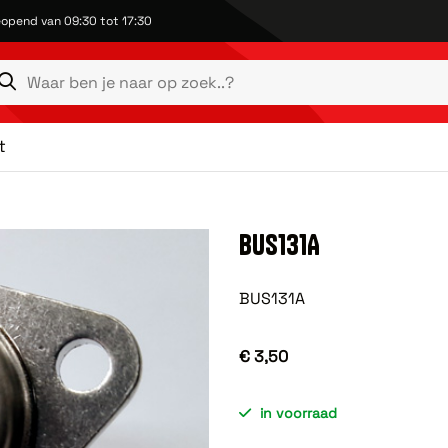
opend van 09:30 tot 17:30
t
BUS131A
BUS131A
€ 3,50
in voorraad