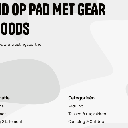
ID OP PAD MET GEAR
GOODS
ouw uitrustingspartner.
matie
Categorieën
ns
Arduino
imer
Tassen & rugzakken
y Statement
Camping & Outdoor