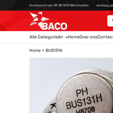
Kromhoutstraat 36-38 1976 BM IJmuiden
vandaag ge
Alle Categorieën
Home
Over ons
Contac
Home
BUS131A