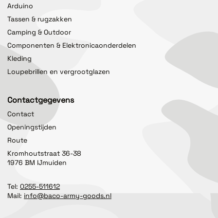
Arduino
Tassen & rugzakken
Camping & Outdoor
Componenten & Elektronicaonderdelen
Kleding
Loupebrillen en vergrootglazen
Contactgegevens
Contact
Openingstijden
Route
Kromhoutstraat 36-38
1976 BM IJmuiden
Tel:
0255-511612
Mail:
info@baco-army-goods.nl