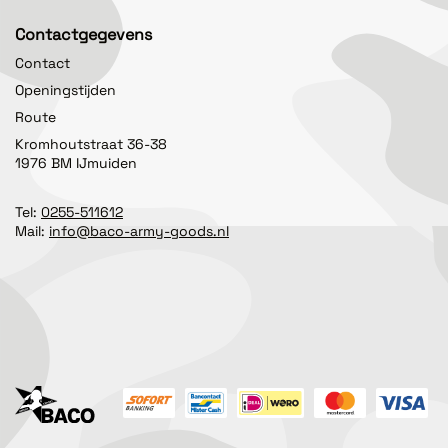
Contactgegevens
Contact
Openingstijden
Route
Kromhoutstraat 36-38
1976 BM IJmuiden
Tel:
0255-511612
Mail:
info@baco-army-goods.nl