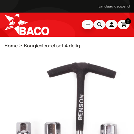
vandaag geopend van
0
Home
Bougiesleutel set 4 delig