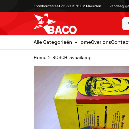
Kromhoutstraat 36-38 1976 BM IJmuiden
vandaag ge
Alle Categorieën
Home
Over ons
Contac
Home
BOSCH zwaailamp