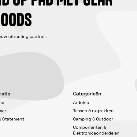
GOODS
ouw uitrustingspartner.
matie
Categorieën
ns
Arduino
imer
Tassen & rugzakken
y Statement
Camping & Outdoor
Componenten &
Elektronicaonderdelen