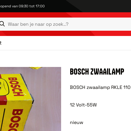
opend van 09:30 tot 17:00
t
BOSCH ZWAAILAMP
BOSCH zwaailamp RKLE 110 
12 Volt-55W
nieuw