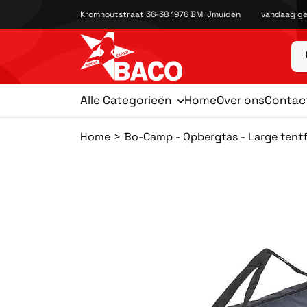
Kromhoutstraat 36-38 1976 BM IJmuiden
vandaag ge
Alle Categorieën
Home
Over ons
Contac
Home
Bo-Camp - Opbergtas - Large tent