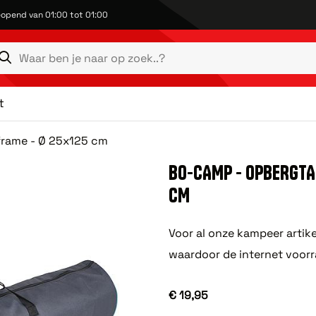
opend van 01:00 tot 01:00
t
frame - Ø 25x125 cm
BO-CAMP - OPBERGTAS
CM
Voor al onze kampeer artike
waardoor de internet voorr
€ 19,95