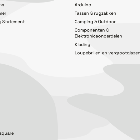
ns
Arduino
imer
Tassen & rugzakken
y Statement
Camping & Outdoor
Componenten &
Elektronicaonderdelen
Kleding
Loupebrillen en vergrootglaze
square