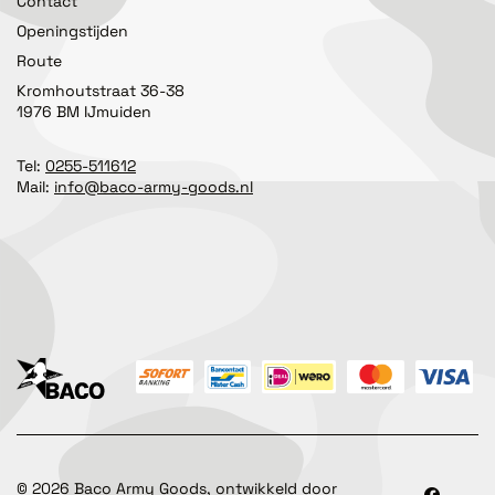
Contact
Openingstijden
Route
Kromhoutstraat 36-38
1976 BM IJmuiden
Tel:
0255-511612
Mail:
info@baco-army-goods.nl
©
2026
Baco Army Goods, ontwikkeld door