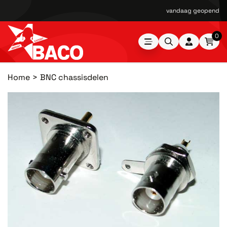
vandaag geopend van
0
Home
BNC chassisdelen