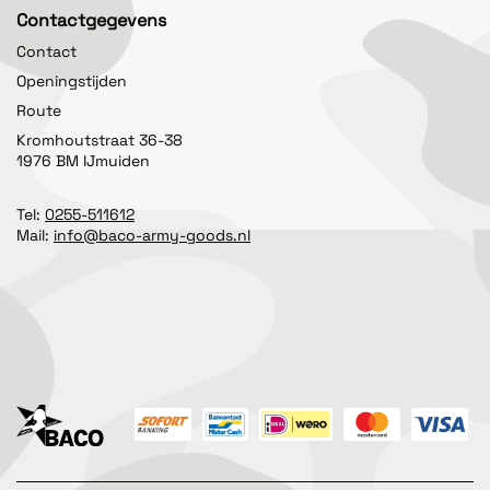
Contactgegevens
Contact
Openingstijden
Route
Kromhoutstraat 36-38
1976 BM IJmuiden
Tel:
0255-511612
Mail:
info@baco-army-goods.nl