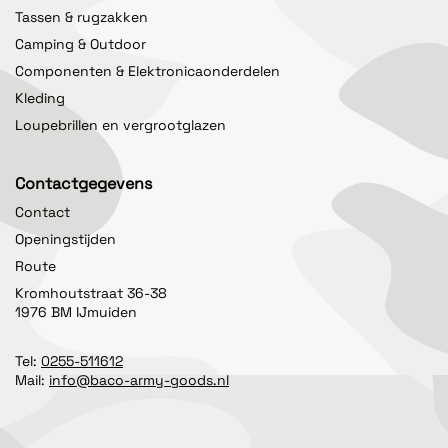
Tassen & rugzakken
Camping & Outdoor
Componenten & Elektronicaonderdelen
Kleding
Loupebrillen en vergrootglazen
Contactgegevens
Contact
Openingstijden
Route
Kromhoutstraat 36-38
1976 BM IJmuiden
Tel:
0255-511612
Mail:
info@baco-army-goods.nl