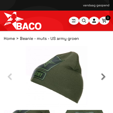
vandaag geopend van
0
Home
Beanie - muts - US army groen