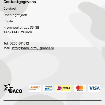
Contactgegevens
Contact
Openingstijden
Route
Kromhoutstraat 36-38
1976 BM IJmuiden
Tel:
0255-511612
Mail:
info@baco-army-goods.nl