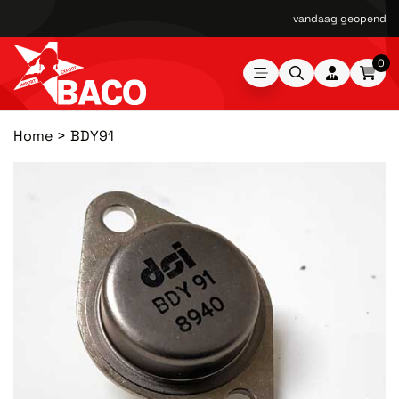
vandaag geopend van
0
Home
BDY91