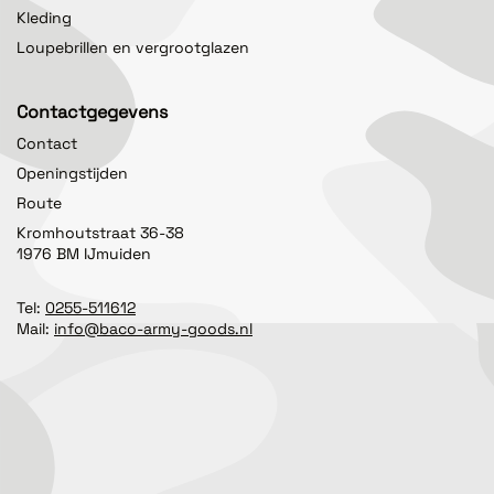
Kleding
Loupebrillen en vergrootglazen
Contactgegevens
Contact
Openingstijden
Route
Kromhoutstraat 36-38
1976 BM IJmuiden
Tel:
0255-511612
Mail:
info@baco-army-goods.nl