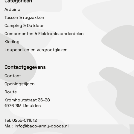
Categorieën
Arduino
Tassen & rugzakken
Camping & Outdoor
Componenten & Elektronicaonderdelen
Kleding
Loupebrillen en vergrootglazen
Contactgegevens
Contact
Openingstijden
Route
Kromhoutstraat 36-38
1976 BM IJmuiden
Tel:
0255-511612
Mail:
info@baco-army-goods.nl