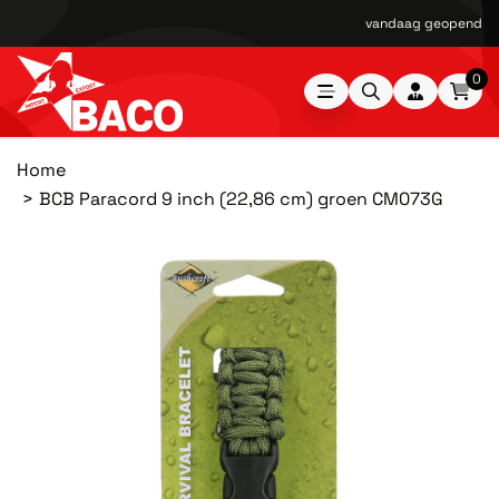
vandaag geopend van
0
Home
BCB Paracord 9 inch (22,86 cm) groen CM073G