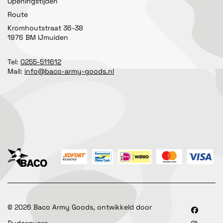
Openingstijden
Route
Kromhoutstraat 36-38
1976 BM IJmuiden
Tel:
0255-511612
Mail:
info@baco-army-goods.nl
©
2026
Baco Army Goods, ontwikkeld door