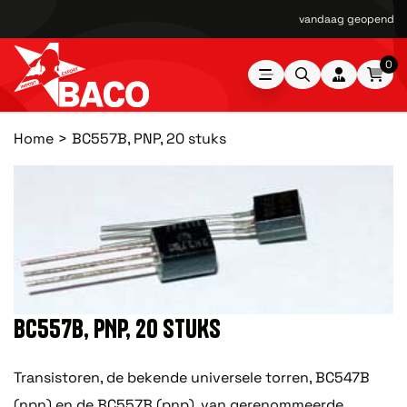
vandaag geopend van
0
Home
BC557B, PNP, 20 stuks
BC557B, PNP, 20 STUKS
Transistoren, de bekende universele torren, BC547B
(npn) en de BC557B (pnp), van gerenommeerde