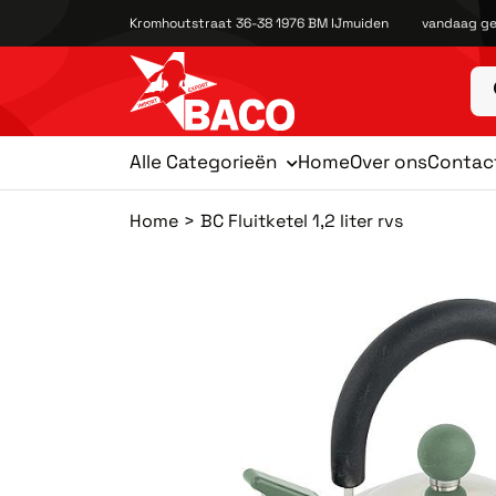
Kromhoutstraat 36-38 1976 BM IJmuiden
vandaag ge
Alle Categorieën
Home
Over ons
Contac
Home
BC Fluitketel 1,2 liter rvs