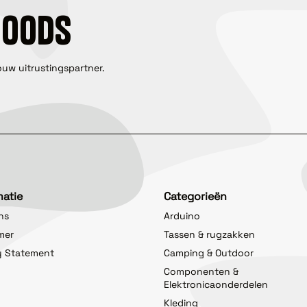
GOODS
ouw uitrustingspartner.
matie
Categorieën
ns
Arduino
imer
Tassen & rugzakken
y Statement
Camping & Outdoor
Componenten &
Elektronicaonderdelen
Kleding