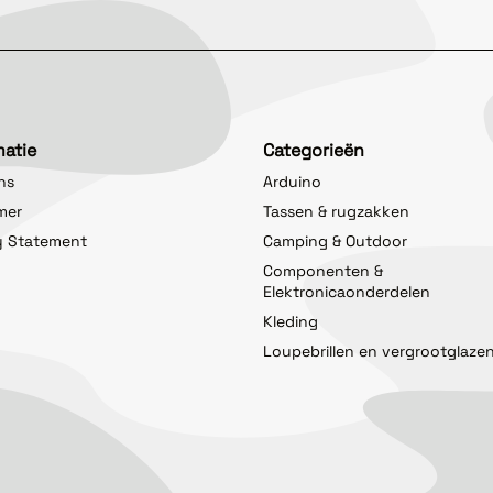
matie
Categorieën
ns
Arduino
imer
Tassen & rugzakken
y Statement
Camping & Outdoor
Componenten &
Elektronicaonderdelen
Kleding
Loupebrillen en vergrootglaze