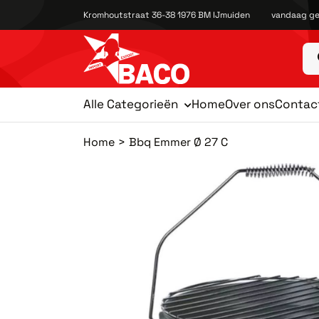
Kromhoutstraat 36-38 1976 BM IJmuiden
vandaag ge
Alle Categorieën
Home
Over ons
Contac
Home
Bbq Emmer Ø 27 C