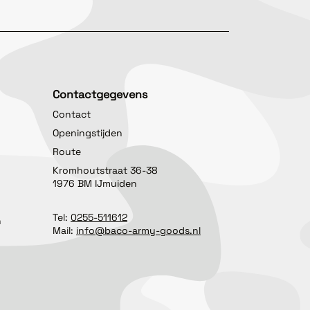
Contactgegevens
Contact
Openingstijden
Route
Kromhoutstraat 36-38
1976 BM IJmuiden
Tel:
0255-511612
n
Mail:
info@baco-army-goods.nl