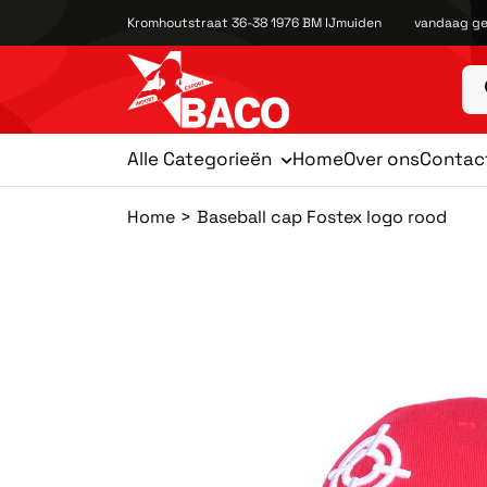
Kromhoutstraat 36-38 1976 BM IJmuiden
vandaag ge
Alle Categorieën
Home
Over ons
Contac
Home
Baseball cap Fostex logo rood