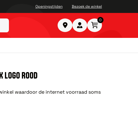
Openingstijden
Bezoek de winkel
0
X LOGO ROOD
e winkel waardoor de internet voorraad soms