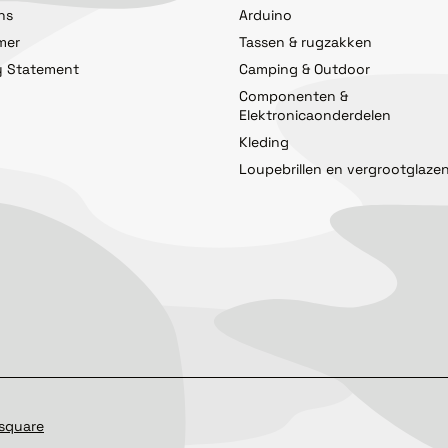
ns
Arduino
imer
Tassen & rugzakken
y Statement
Camping & Outdoor
Componenten &
Elektronicaonderdelen
Kleding
Loupebrillen en vergrootglaze
square