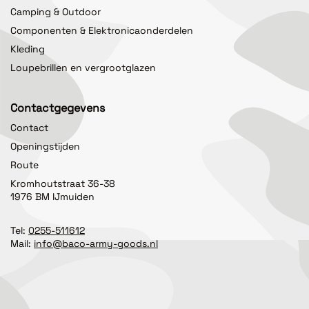
Camping & Outdoor
Componenten & Elektronicaonderdelen
Kleding
Loupebrillen en vergrootglazen
Contactgegevens
Contact
Openingstijden
Route
Kromhoutstraat 36-38
1976 BM IJmuiden
Tel:
0255-511612
Mail:
info@baco-army-goods.nl