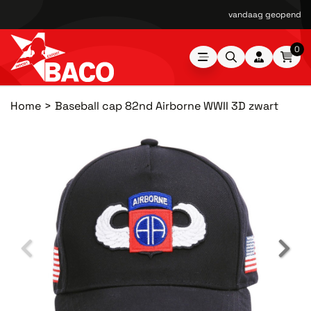
vandaag geopend van
0
Home
Baseball cap 82nd Airborne WWII 3D zwart