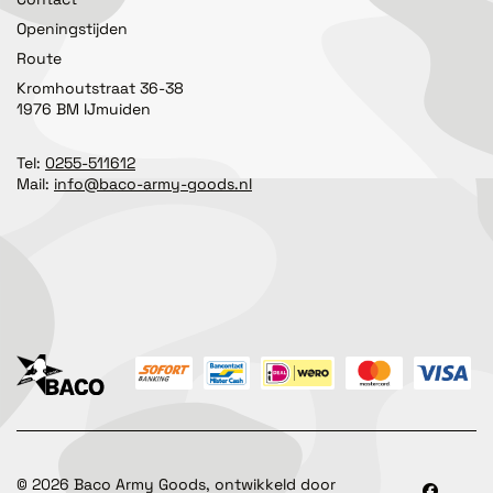
Openingstijden
Route
Kromhoutstraat 36-38
1976 BM IJmuiden
Tel:
0255-511612
Mail:
info@baco-army-goods.nl
©
2026
Baco Army Goods, ontwikkeld door