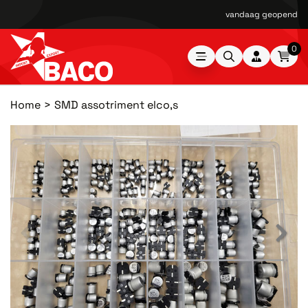
vandaag geopend van
0
Home
SMD assotriment elco,s