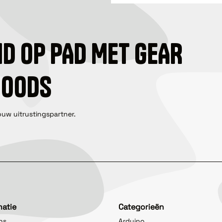
ID OP PAD MET GEAR
GOODS
ouw uitrustingspartner.
matie
Categorieën
ns
Arduino