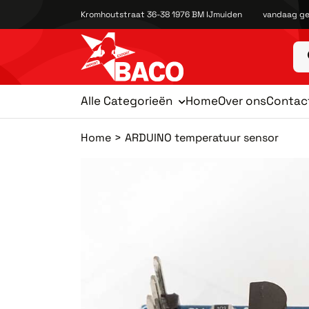
Kromhoutstraat 36-38 1976 BM IJmuiden
vandaag ge
Alle Categorieën
Home
Over ons
Contac
Home
ARDUINO temperatuur sensor