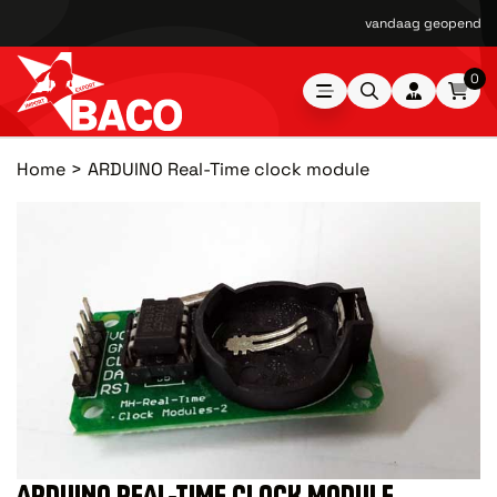
vandaag geopend van
0
Home
ARDUINO Real-Time clock module
ARDUINO REAL-TIME CLOCK MODULE