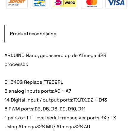
Productbeschrijving
ARDUINO Nano, gebaseerd op de ATmega 328
processor.
CH340G Replace FT232RL
8 analog inputs ports:A0 ~ A7
14 Digital input / output ports:TX,RX,D2 ~ D13
6 PWM ports:D3, D5, D6, D9, D10, D11
1 pairs of TTL level serial transceiver ports RX / TX
Using Atmega328 MU/ Atmega328 AU