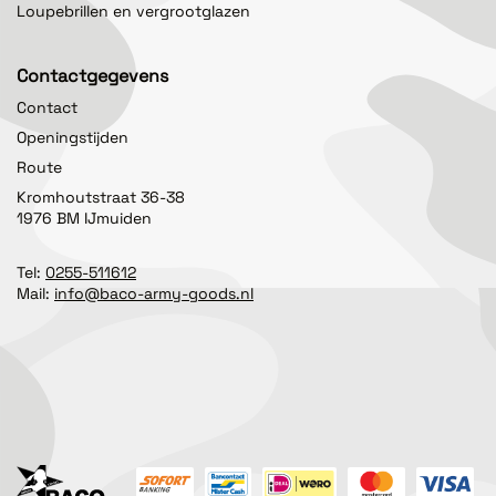
Loupebrillen en vergrootglazen
Contactgegevens
Contact
Openingstijden
Route
Kromhoutstraat 36-38
1976 BM IJmuiden
Tel:
0255-511612
Mail:
info@baco-army-goods.nl