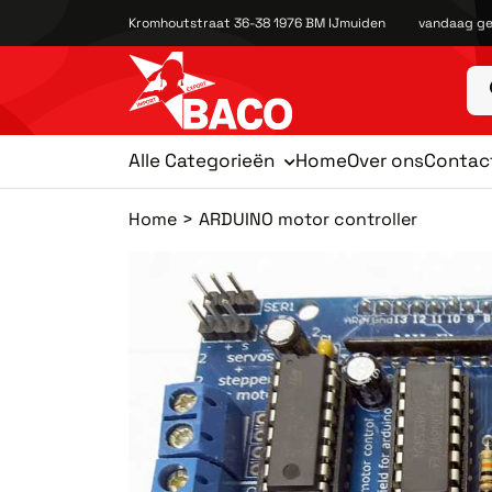
Kromhoutstraat 36-38 1976 BM IJmuiden
vandaag ge
Alle Categorieën
Home
Over ons
Contac
Home
ARDUINO motor controller