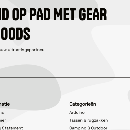
ID OP PAD MET GEAR
GOODS
ouw uitrustingspartner.
matie
Categorieën
ns
Arduino
imer
Tassen & rugzakken
y Statement
Camping & Outdoor