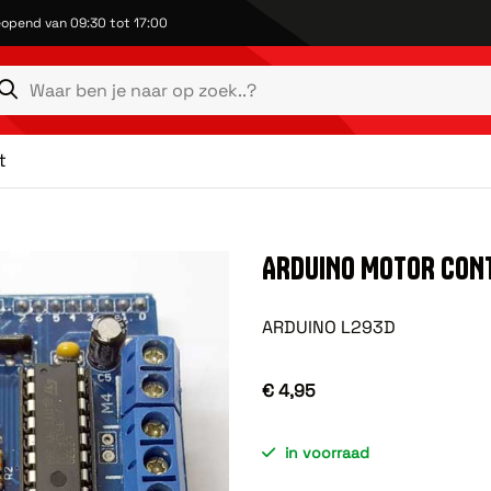
opend van 09:30 tot 17:00
t
ARDUINO MOTOR CON
ARDUINO L293D
€ 4,95
in voorraad