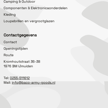
Camping & Outdoor
Componenten & Elektronicaonderdelen
Kleding
Loupebrillen en vergrootglazen
Contactgegevens
Contact
Openingstijden
Route
Kromhoutstraat 36-38
1976 BM IJmuiden
Tel:
0255-511612
Mail:
info@baco-army-goods.nl