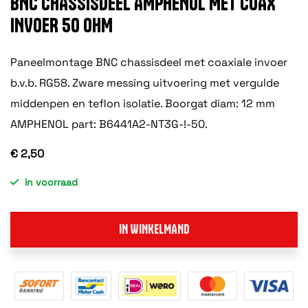
BNC CHASSISDEEL AMPHENOL MET COAX
INVOER 50 OHM
Paneelmontage BNC chassisdeel met coaxiale invoer
b.v.b. RG58. Zware messing uitvoering met vergulde
middenpen en teflon isolatie. Boorgat diam: 12 mm
AMPHENOL part: B6441A2-NT3G-!-50.
€ 2,50
in voorraad
IN WINKELMAND