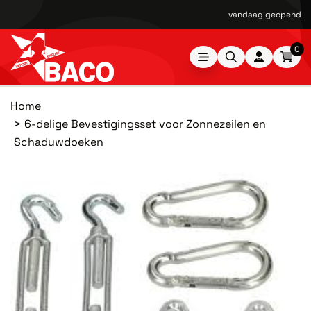
vandaag geopend van
0
Home
6-delige Bevestigingsset voor Zonnezeilen en
Schaduwdoeken